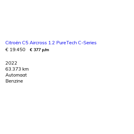
Citroën C5 Aircross 1.2 PureTech C-Series
€ 19.450
€ 377 p/m
2022
63.373 km
Automaat
Benzine