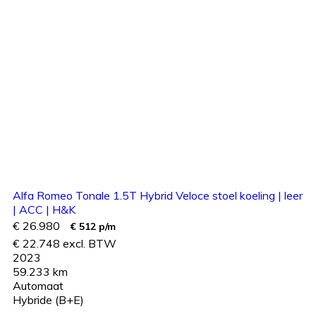
Alfa Romeo Tonale 1.5T Hybrid Veloce stoel koeling | leer
| ACC | H&K
€ 26.980
€ 512 p/m
€ 22.748 excl. BTW
2023
59.233 km
Automaat
Hybride (B+E)