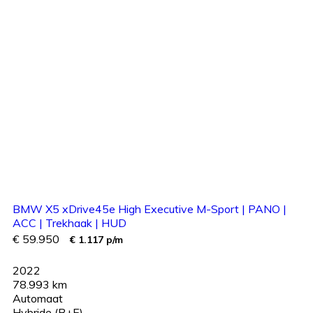
BMW X5 xDrive45e High Executive M-Sport | PANO |
ACC | Trekhaak | HUD
€ 59.950
€ 1.117 p/m
2022
78.993 km
Automaat
Hybride (B+E)