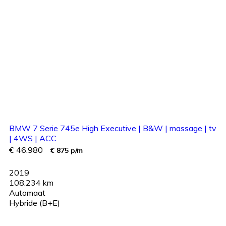
BMW 7 Serie 745e High Executive | B&W | massage | tv
| 4WS | ACC
€ 46.980
€ 875 p/m
2019
108.234 km
Automaat
Hybride (B+E)