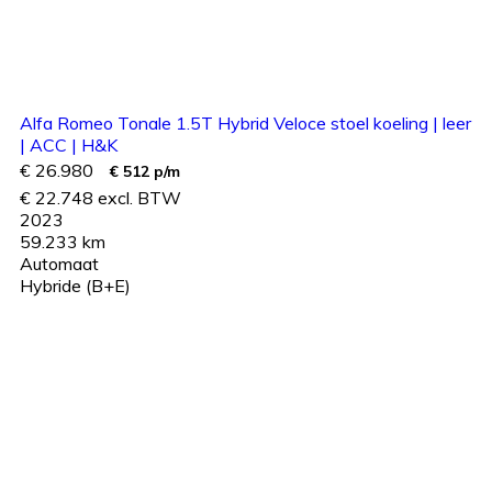
Alfa Romeo Tonale 1.5T Hybrid Veloce stoel koeling | leer
| ACC | H&K
€ 26.980
€ 512 p/m
€ 22.748 excl. BTW
2023
59.233 km
Automaat
Hybride (B+E)