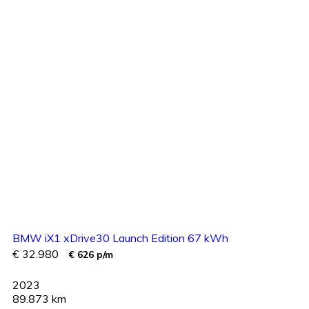
BMW iX1 xDrive30 Launch Edition 67 kWh
€ 32.980
€ 626 p/m
2023
89.873 km