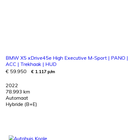
BMW X5 xDrive45e High Executive M-Sport | PANO |
ACC | Trekhaak | HUD
€ 59.950
€ 1.117 p/m
2022
78.993 km
Automaat
Hybride (B+E)