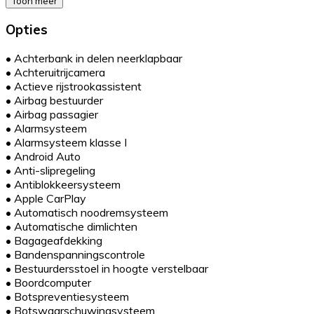
Toon meer
Opties
•
Achterbank in delen neerklapbaar
•
Achteruitrijcamera
•
Actieve rijstrookassistent
•
Airbag bestuurder
•
Airbag passagier
•
Alarmsysteem
•
Alarmsysteem klasse I
•
Android Auto
•
Anti-slipregeling
•
Antiblokkeersysteem
•
Apple CarPlay
•
Automatisch noodremsysteem
•
Automatische dimlichten
•
Bagageafdekking
•
Bandenspanningscontrole
•
Bestuurdersstoel in hoogte verstelbaar
•
Boordcomputer
•
Botspreventiesysteem
•
Botswaarschuwingsysteem