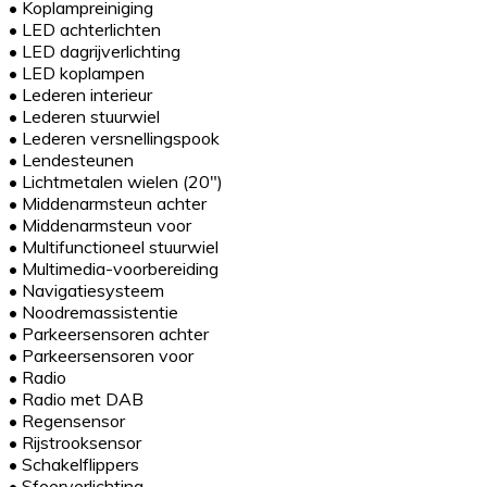
•
Koplampreiniging
•
LED achterlichten
•
LED dagrijverlichting
•
LED koplampen
•
Lederen interieur
•
Lederen stuurwiel
•
Lederen versnellingspook
•
Lendesteunen
•
Lichtmetalen wielen (20")
•
Middenarmsteun achter
•
Middenarmsteun voor
•
Multifunctioneel stuurwiel
•
Multimedia-voorbereiding
•
Navigatiesysteem
•
Noodremassistentie
•
Parkeersensoren achter
•
Parkeersensoren voor
•
Radio
•
Radio met DAB
•
Regensensor
•
Rijstrooksensor
•
Schakelflippers
•
Sfeerverlichting